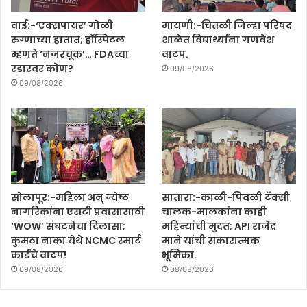
वाई:-‘एक्सपायर’ गोळी
मायणी:-चितळी जिल्हा परिषद
रुग्णाच्या हातात; हॉस्पिटल
शाळेत विद्यार्थ्यांना गणवेश
म्हणते ‘नजरचूक’… FDAच्या
वाटप.
रडारवर कोण?
09/08/2026
09/08/2026
सोलापूर:-महिला अन् ज्येष्ठ
सातारा:-काळी-पिवळी टॅक्सी
नागरिकांना एसटी प्रवासासाठी
चालक-मालकांना काही
‘WOW’ संघटनेचा दिलासा;
महिन्यांची मुदत; API राजेंद्र
कुमठा नाका येथे NCMC स्मार्ट
माने यांची सकारात्मक
कार्डचे वाटप!
भूमिका.
09/08/2026
08/08/2026