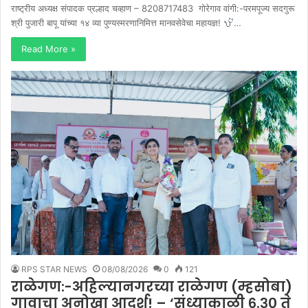
राष्ट्रीय अध्यक्ष संपादक प्रल्हाद चव्हाण – 8208717483 गोरेगाव वांगी:-परमपूज्य सदगुरू
श्री पुजारी बापू यांच्या १४ व्या पुण्यस्मरणानिमित्त मानवसेवेचा महायज्ञ!
…
Read More »
RPS STAR NEWS
08/08/2026
0
121
राळेगण:-अहिल्यानगरच्या राळेगण (म्हसोबा)
गावाचा अनोखा आदर्श! – ‘संध्याकाळी ६.३० ते