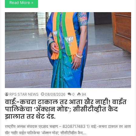
Read More »
RPS STAR NEWS
08/08/2026
0
94
वाई:-कचरा टाकाल तर आता खैर नाही! वाईत
पालिकेचा ‘ॲक्शन मोड’; सीसीटीव्हीत कैद
झालात तर थेट दंड.
राष्ट्रीय अध्यक्ष संपादक प्रल्हाद चव्हाण – 8208717483 1) वाई:-कचरा टाकाल तर आता
खैर नाही! वाईत पालिकेचा ‘ॲक्शन मोड’; सीसीटीव्हीत कैद…