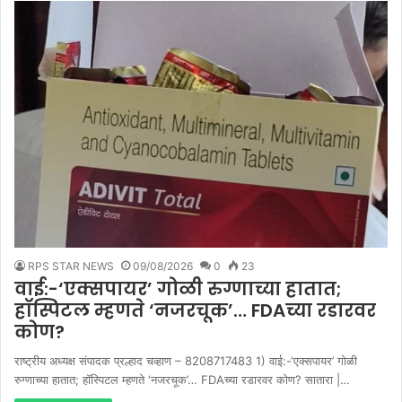
RPS STAR NEWS
09/08/2026
0
23
वाई:-‘एक्सपायर’ गोळी रुग्णाच्या हातात;
हॉस्पिटल म्हणते ‘नजरचूक’… FDAच्या रडारवर
कोण?
राष्ट्रीय अध्यक्ष संपादक प्रल्हाद चव्हाण – 8208717483 1) वाई:-‘एक्सपायर’ गोळी
रुग्णाच्या हातात; हॉस्पिटल म्हणते ‘नजरचूक’… FDAच्या रडारवर कोण? सातारा |…