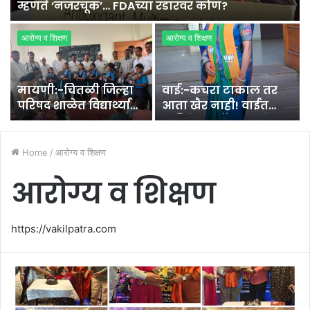
व
म्हणते ‘नजरचूक’… FDAच्या रडारवर कोण?
आरोग्य व शिक्षण
आरोग्य व शिक्षण
मायणी:-चितळी जिल्हा
वाई:-कचरा टाकाल तर
परिषद शाळेत विद्यार्थ्यांना
आता खैर नाही! वाईत
गणवेश वाटप.
पालिकेचा ‘ॲक्शन मोड’;
सीसीटीव्हीत कैद झालात
तर थेट दंड.
Home
/
आरोग्य व शिक्षण
आरोग्य व शिक्षण
https://vakilpatra.com