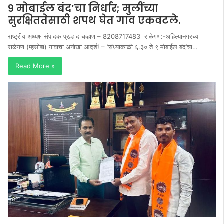
९ मोबाईल बंद’चा निर्धार; मुलींच्या
सुरक्षिततेसाठी शपथ घेत गाव एकवटले.
राष्ट्रीय अध्यक्ष संपादक प्रल्हाद चव्हाण – 8208717483 राळेगण:-अहिल्यानगरच्या
राळेगण (म्हसोबा) गावाचा अनोखा आदर्श! – ‘संध्याकाळी ६.३० ते ९ मोबाईल बंद’चा…
Read More »