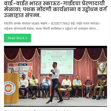
वाई:-वाईत भारत स्काऊट-गाईडचा प्रेरणादायी
मेळावा; पथक नोंदणी कार्यशाळा व उद्बोधन वर्ग
उत्साहात संपन्न.
राष्ट्रीय अध्यक्ष संपादक प्रल्हाद चव्हाण – 8208717483 वाई:-वाईत भारत स्काऊट-
गाईडचा प्रेरणादायी मेळावा; पथक नोंदणी कार्यशाळा व उद्बोधन वर्ग उत्साहात संपन्न.…
Read More »