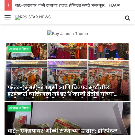
वाई:-‘एक्सपायर’ गोळी रुग्णाच्या हातात; हॉस्पिटल म्हणते ‘नजरचूक’… FDAच्या रडारवर कोण?
Menu
S
fo
आरोग्य व शिक्षण
परेल:-(मुंबई)-रंगभूमी आणि चित्रपट सृष्टीतील
.
हरहुन्नरी व्यक्तिमत्त्व महेश्वर भिकाजी तेटांबे यांच्या
55व्या वाढदिवसानिमित्त दिग्गजांची उपस्थिती.
आरोग्य व शिक्षण
वाई:-‘एक्सपायर’ गोळी रुग्णाच्या हातात; हॉस्पिटल