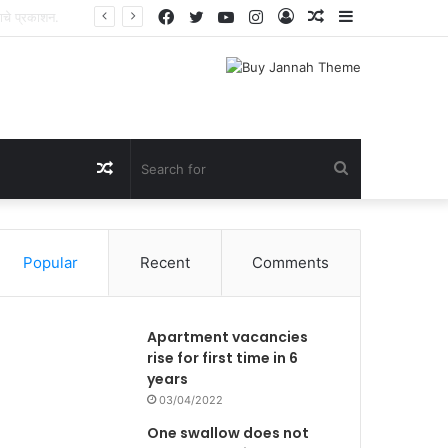
Facebook
Twitter
YouTube
Instagram
Log
Random
Sidebar
्य महाआरोग्य व रक्तदान शिबिर.
In
Article
Random
Search
Article
for
Popular
Recent
Comments
Apartment vacancies
rise for first time in 6
years
03/04/2022
One swallow does not