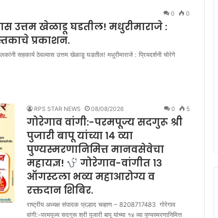
0
0
ास उत्तम खेळाडू घडतील! मधुरीमाराजे :
ुस्तकाचे प्रकाशन.
कांनी सहकार्य ठेवल्यास उत्तम खेळाडू घडतील! मधुरीमाराजे : प्रियदर्शनी चोरेगे
RPS STAR NEWS
08/08/2026
0
5
गोरेगाव वांगी:-परमपूज्य सदगुरू श्री
पुजारी बापू यांच्या १४ व्या
पुण्यस्मरणानिमित्त मानवसेवेचा
महायज्ञ!
गोरेगाव-वांगीत १३
ऑगस्टला भव्य महाआरोग्य व
रक्तदान शिबिर.
राष्ट्रीय अध्यक्ष संपादक प्रल्हाद चव्हाण – 8208717483 गोरेगाव
वांगी:-परमपूज्य सदगुरू श्री पुजारी बापू यांच्या १४ व्या पुण्यस्मरणानिमित्त