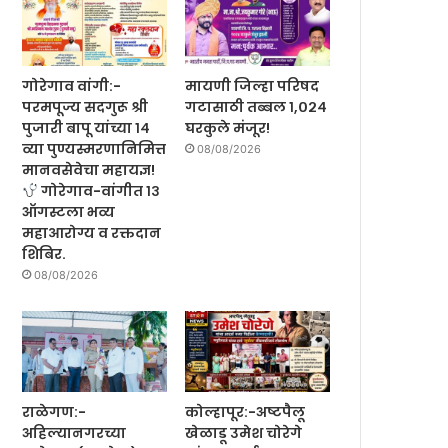
गोरेगाव वांगी:-
मायणी जिल्हा परिषद
परमपूज्य सदगुरू श्री
गटासाठी तब्बल १,०२४
पुजारी बापू यांच्या १४
घरकुले मंजूर!
व्या पुण्यस्मरणानिमित्त
08/08/2026
मानवसेवेचा महायज्ञ!
गोरेगाव-वांगीत १३
ऑगस्टला भव्य
महाआरोग्य व रक्तदान
शिबिर.
08/08/2026
राळेगण:-
कोल्हापूर:-अष्टपैलू
अहिल्यानगरच्या
खेळाडू उमेश चोरेगे