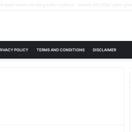
मपूज्य सदगुरू श्री पुजारी बापू यांच्या १४ व्या पुण्यस्मरणानिमित्त मानवसेवेचा महायज्ञ!
गोरेगाव-वांगीत १३ ऑगस्टला भव
RIVACY POLICY
TERMS AND CONDITIONS
DISCLAIMER