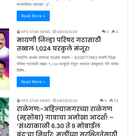
मानवसेवेचा महायज्ञ!
…
Read More »
RPS STAR NEWS
08/08/2026
0
4
मायणी जिल्हा परिषद गटासाठी
तब्बल १,०२४ घरकुले मंजूर!
राष्ट्रीय अध्यक्ष संपादक प्रल्हाद चव्हाण – 8208717483 मायणी जिल्हा
परिषद गटासाठी तब्बल १,०२४ घरकुले मंजूर! नामदार जयकुमार गोरे यांच्या
विशेष…
Read More »
RPS STAR NEWS
08/08/2026
0
23
राळेगण:-अहिल्यानगरच्या राळेगण
(म्हसोबा) गावाचा अनोखा आदर्श! –
‘संध्याकाळी ६.३० ते ९ मोबाईल
बंद’चा निर्धार; मुलींच्या सुरक्षिततेसाठी