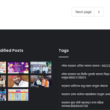
Next page
dified Posts
Tags
ज्येष्ठ पत्रकार अजित जगताप सातारा:-992
ज्येष्ठ पत्रकार प्रा.दिलीप पुस्तके सातारा जिल्ह
प्रमुख:9890318605
पत्रकार आदिनाथ कडू राहता तालुका संघटक
पत्रकार उत्तम भालेराव महाबळेश्वर तालुका अध्यक
पत्रकार कुंदा भोपी महाराष्ट्र राज्य महिला
उपाध्यक्ष:8689946799