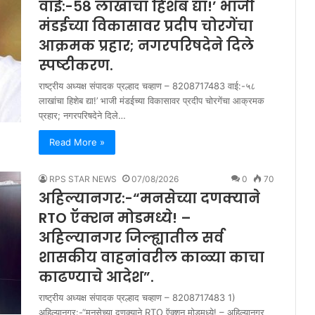
वाई:-५८ लाखांचा हिशेब द्या!’ भाजी
मंडईच्या विकासावर प्रदीप चोरगेंचा
आक्रमक प्रहार; नगरपरिषदेने दिले
स्पष्टीकरण.
राष्ट्रीय अध्यक्ष संपादक प्रल्हाद चव्हाण – 8208717483 वाई:-५८
लाखांचा हिशेब द्या!’ भाजी मंडईच्या विकासावर प्रदीप चोरगेंचा आक्रमक
प्रहार; नगरपरिषदेने दिले…
Read More »
RPS STAR NEWS
07/08/2026
0
70
अहिल्यानगर:-“मनसेच्या दणक्याने
RTO ऍक्शन मोडमध्ये! –
अहिल्यानगर जिल्ह्यातील सर्व
शासकीय वाहनांवरील काळ्या काचा
काढण्याचे आदेश”.
राष्ट्रीय अध्यक्ष संपादक प्रल्हाद चव्हाण – 8208717483 1)
अहिल्यानगर:-“मनसेच्या दणक्याने RTO ऍक्शन मोडमध्ये! – अहिल्यानगर