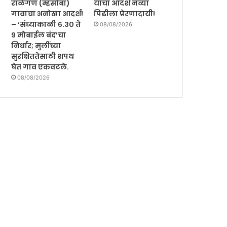
राळेगण (म्हसोबा)
यांचा आदर्श नव्या
गावाचा अनोखा आदर्श!
पिढीला प्रेरणादायी!
– ‘संध्याकाळी ६.३० ते
08/08/2026
९ मोबाईल बंद’चा
निर्धार; मुलींच्या
सुरक्षिततेसाठी शपथ
घेत गाव एकवटले.
08/08/2026