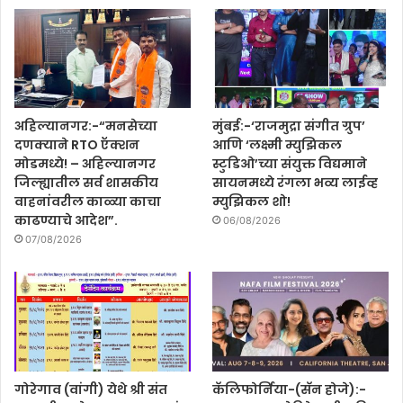
अहिल्यानगर:-“मनसेच्या
मुंबई:-‘राजमुद्रा संगीत ग्रुप’
दणक्याने RTO ऍक्शन
आणि ‘लक्ष्मी म्युझिकल
मोडमध्ये! – अहिल्यानगर
स्टुडिओ’च्या संयुक्त विद्यमाने
जिल्ह्यातील सर्व शासकीय
सायनमध्ये रंगला भव्य लाईव्ह
वाहनांवरील काळ्या काचा
म्युझिकल शो!
काढण्याचे आदेश”.
06/08/2026
07/08/2026
गोरेगाव (वांगी) येथे श्री संत
कॅलिफोर्निया-(सॅन होजे):-