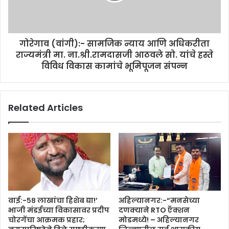
गोरेगाव (वांगी):- सामजिक न्याय आणि अधिकरीता
राज्यमंत्री मा. ना.श्री.रामदासजी आठवले सो. यांचे हस्ते
विविध विकास कामांचे भूमिपूजन संपन्न
Related Articles
वाई:-५८ लाखांचा हिशेब द्या!’
अहिल्यानगर:-“मनसेच्या
भाजी मंडईच्या विकासावर प्रदीप
दणक्याने RTO ऍक्शन
चोरगेंचा आक्रमक प्रहार;
मोडमध्ये! – अहिल्यानगर