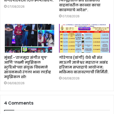
नगरपरिषदेने दिले स्पष्टीकरण.
जिल्ह्यातील सर्व शासकीय
वाहनांवरील काळ्या काचा
07/08/2026
काढण्याचे आदेश”.
07/08/2026
मुंबई:-‘राजमुद्रा संगीत ग्रुप’
गोरेगाव (वांगी) येथे श्री संत
आणि ‘लक्ष्मी म्युझिकल
माऊली ज्ञानेश्वर महाराज अखंड
स्टुडिओ’च्या संयुक्त विद्यमाने
हरिनाम सप्ताहाचे आयोजन;
सायनमध्ये रंगला भव्य लाईव्ह
भक्तिमय वातावरणाची निर्मिती.
म्युझिकल शो!
06/08/2026
06/08/2026
4 Comments