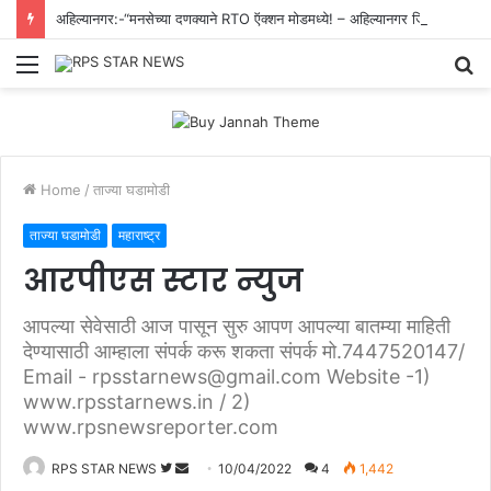
अहिल्यानगर:-“मनसेच्या दणक्याने RTO ऍक्शन मोडमध्ये! – अहिल्यानगर जिल्ह्यातील सर्व शासकीय वाहनांवरील काळ्या काचा काढण्याचे आदेश”.
Menu
S
fo
Home
/
ताज्या घडामोडी
ताज्या घडामोडी
महाराष्ट्र
आरपीएस स्टार न्युज
आपल्या सेवेसाठी आज पासून सुरु आपण आपल्या बातम्या माहिती
देण्यासाठी आम्हाला संपर्क करू शकता संपर्क मो.7447520147/
Email - rpsstarnews@gmail.com Website -1)
www.rpsstarnews.in / 2)
www.rpsnewsreporter.com
Follow
Send
RPS STAR NEWS
10/04/2022
4
1,442