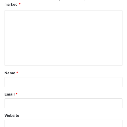
marked
*
C
o
m
m
e
n
t
Name
*
*
Email
*
Website