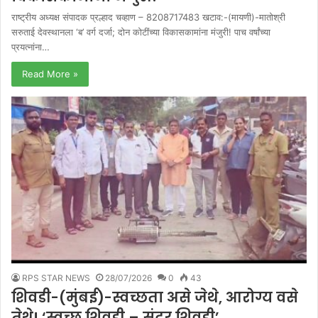
राष्ट्रीय अध्यक्ष संपादक प्रल्हाद चव्हाण – 8208717483 खटाव:-(मायणी)-मातोश्री
सरुताई देवस्थानला ‘ब’ वर्ग दर्जा; दोन कोटींच्या विकासकामांना मंजुरी! पाच वर्षांच्या
प्रयत्नांना…
Read More »
RPS STAR NEWS
28/07/2026
0
43
शिवडी-(मुंबई)-स्वच्छता असे जेथे, आरोग्य वसे
तेथे! ‘स्वच्छ शिवडी – सुंदर शिवडी’