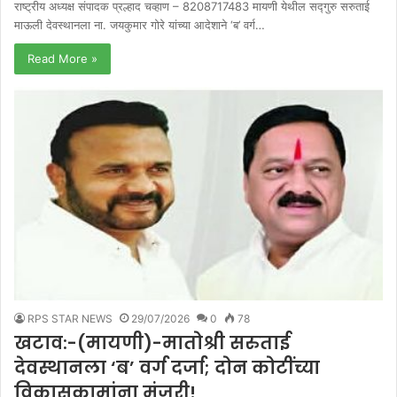
राष्ट्रीय अध्यक्ष संपादक प्रल्हाद चव्हाण – 8208717483 मायणी येथील सद्गुरु सरुताई
माऊली देवस्थानला ना. जयकुमार गोरे यांच्या आदेशाने ‘ब’ वर्ग…
Read More »
RPS STAR NEWS
29/07/2026
0
78
खटाव:-(मायणी)-मातोश्री सरुताई
देवस्थानला ‘ब’ वर्ग दर्जा; दोन कोटींच्या
विकासकामांना मंजुरी!