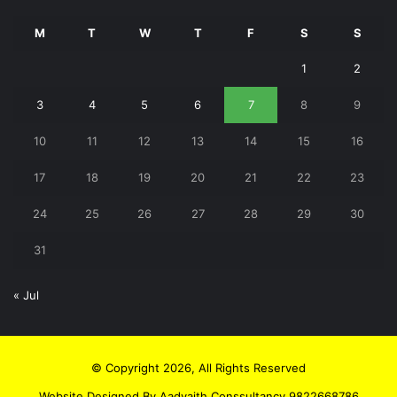
M
T
W
T
F
S
S
1
2
3
4
5
6
7
8
9
10
11
12
13
14
15
16
17
18
19
20
21
22
23
24
25
26
27
28
29
30
31
« Jul
© Copyright 2026, All Rights Reserved
Website Designed By Aadvaith Conssultancy 9822668786