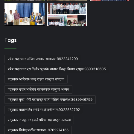
Tags
ज्येष्ठ पत्रकार अजित जगताप सातारा:-9922241299
ज्येष्ठ पत्रकार प्रा.दिलीप पुस्तके सातारा जिल्हा विभाग प्रमुख:9890318605
पत्रकार आदिनाथ कडू राहता तालुका संघटक
पत्रकार उत्तम भालेराव महाबळेश्वर तालुका अध्यक्ष
पत्रकार कुंदा भोपी महाराष्ट्र राज्य महिला उपाध्यक्ष:8689946799
पत्रकार बाळासाहेब सरोदे छ.संभाजीनगर:9022552792
पत्रकार राजकुमार इकडे पश्चिम महाराष्ट्र उपाध्यक्ष
पत्रकार विनोद पाटील सातारा:-9762274165