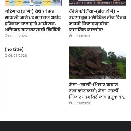
गोरेगाव (वांगी) येथे श्री संत
कॅलिफोर्निया-(सॅन होजे):-
माऊली ज्ञानेश्वर महाराज अखंड
उद्यापासून अमेरिकेत तीन दिवस
हरिनाम सप्ताहाचे आयोजन;
मराठी चित्रपटसृष्टीचा
भक्तिमय वातावरणाची निर्मिती.
जागतिक जल्लोष!
06/08/2026
06/08/2026
(no title)
06/08/2026
मेढा:-मार्ली-भिलार घाटात
दरड कोसळली; मेढा-मार्ली-
भिलार मार्गावरील वाहतूक बंद.
06/08/2026