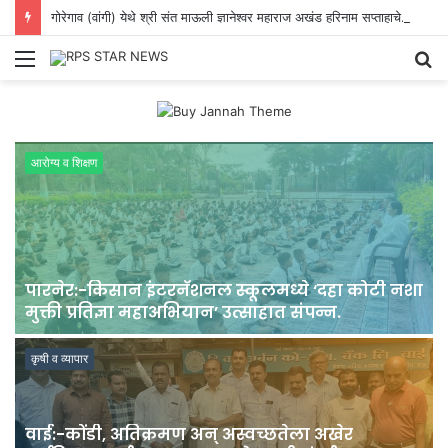
गोरेगाव (वांगी) येथे श्री संत माऊली ज्ञानेश्वर महाराज अखंड हरिनाम सप्ताहाचे आयोजन; भक्तिमय वातावरणाची निर्मिती.
Menu
S
fo
आरोग्य व शिक्षण
ग
पारनेर:-किसान इंटरनॅशनल स्कूलमध्ये ‘दहा कोटी नशा
मुक्ती प्रतिज्ञा महाअभियान’ उत्साहात संपन्न.
कृषी व व्यापार
वाई:-कोंडी, अतिक्रमण अन् अस्वच्छतेला अखेर