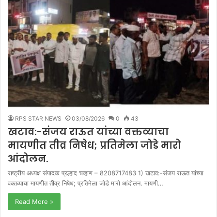
RPS STAR NEWS
03/08/2026
0
43
खटाव:-संजय राऊत यांच्या वक्तव्याचा
मायणीत तीव्र निषेध; प्रतिमेला जोडे मारो
आंदोलन.
राष्ट्रीय अध्यक्ष संपादक प्रल्हाद चव्हाण – 8208717483 1) खटाव:-संजय राऊत यांच्या
वक्तव्याचा मायणीत तीव्र निषेध; प्रतिमेला जोडे मारो आंदोलन. मायणी…
Read More »