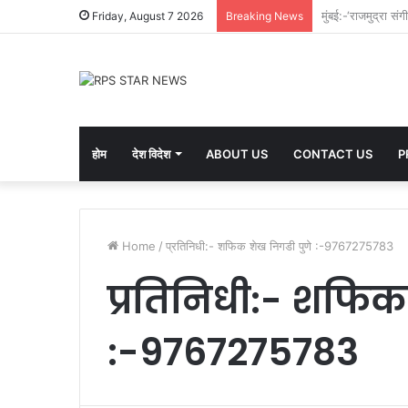
गोरेगाव (वांगी) येथ
Friday, August 7 2026
Breaking News
होम
देश विदेश
ABOUT US
CONTACT US
P
Home
/
प्रतिनिधी:- शफिक शेख निगडी पुणे :-9767275783
प्रतिनिधी:- शफिक
:-9767275783