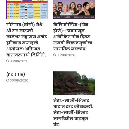
गोरेगाव (वांगी) येथे
कॅलिफोर्निया-(सॅन
श्री संत माऊली
होजे):-उद्यापासून
ज्ञानेश्वर महाराज अखंड
अमेरिकेत तीन दिवस
हरिनाम सप्ताहाचे
मराठी चित्रपटसृष्टीचा
आयोजन; भक्तिमय
जागतिक जल्लोष!
वातावरणाची निर्मिती.
06/08/2026
06/08/2026
(no title)
06/08/2026
मेढा:-मार्ली-भिलार
घाटात दरड कोसळली;
मेढा-मार्ली-भिलार
मार्गावरील वाहतूक
बंद.