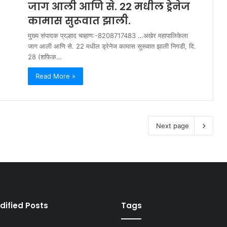
जाग आली आणि से. 22 मधील ड्रेनेज
कामास सुरूवात झाली.
मुख्य संपादक प्रल्हाद चव्हाण:-8208717483 …अखेर महापालिकेला
जाग आली आणि से. 22 मधील ड्रेनेज कामास सुरूवात झाली निगडी, दि.
28 (शफिक…
Read More »
Next page
dified Posts
Tags