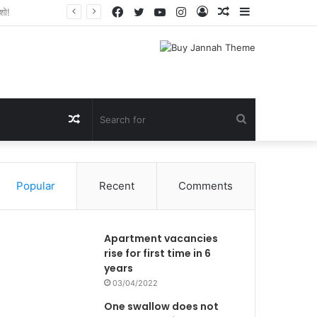
Facebook
Twitter
YouTube
Instagram
Log
Random
Sidebar
In
Article
Random
Search
Article
for
Popular
Recent
Comments
Apartment vacancies
rise for first time in 6
years
03/04/2022
One swallow does not