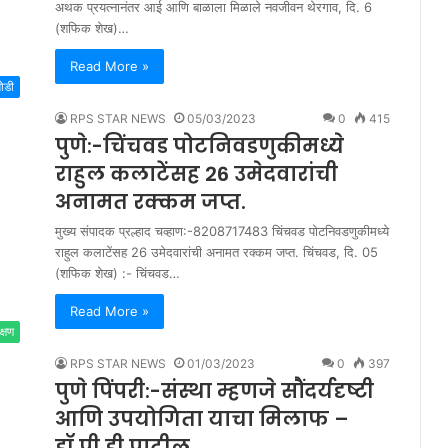
अथक प्रयत्नानंतर आई आणि बाळाला मिळाले नवजीवन थेरगाव, दि. 6
(शफिक शेख)…
Read More »
मोडी
RPS STAR NEWS
05/03/2023
0
415
पुणे:-चिंचवड पोटनिवडणुकीमध्ये
राहुल कलाटेंसह 26 उमेदवारांची
अनामत रक्कम जप्त.
मुख्य संपादक प्रल्हाद चव्हाण:-8208717483 चिंचवड पोटनिवडणुकीमध्ये
राहुल कलाटेंसह 26 उमेदवारांची अनामत रक्कम जप्त. चिंचवड, दि. 05
(शफिक शेख) :- चिंचवड…
Read More »
क्षण
RPS STAR NEWS
01/03/2023
0
397
पुणे पिंपरी:-संस्था म्हणजे सौंदर्यदृष्टी
आणि उपयोगिता याचा मिलाफ –
डॉ.पी.डी.पाटील