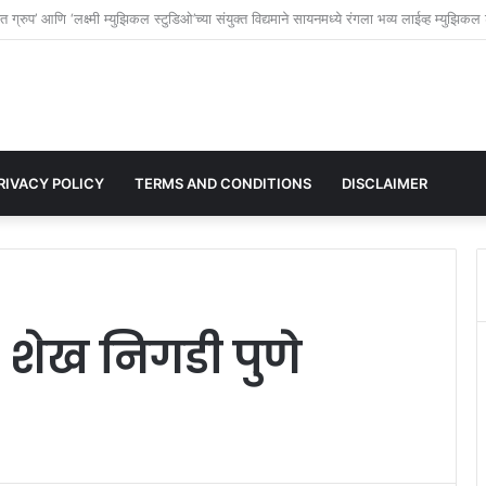
े श्री संत माऊली ज्ञानेश्वर महाराज अखंड हरिनाम सप्ताहाचे आयोजन; भक्तिमय वातावरणाची निर्मिती.
RIVACY POLICY
TERMS AND CONDITIONS
DISCLAIMER
 शेख निगडी पुणे