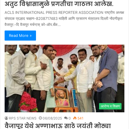
अतुट विश्वासामुळे प्रगतीचा गाठला आलेख.
ACLS INTERNATIONAL PRESS REPORTER ASSOCIATION राष्ट्रीय अध्यक्ष
संपादक प्रल्हाद चव्हाण-8208717483 माहिती आणि प्रसारण मंत्रालय दिल्ली नोंदणीकृत
वैजापूर:-दि वैजापुर मर्चन्टस् को-ऑप.बँक…
Read More »
आरोग्य व शिक्षण
RPS STAR NEWS
06/08/2025
0
541
वैजापूर येथे अण्णाभाऊ साठे जयंती मोठ्या