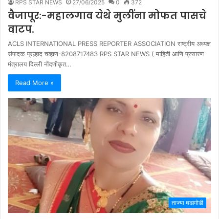
RPS STAR NEWS
27/06/2025
0
372
वैजापूर:-महालगाव येथे मुलींना मोफत पासचे
वाटप.
ACLS INTERNATIONAL PRESS REPORTER ASSOCIATION राष्ट्रीय अध्यक्ष
संपादक प्रल्हाद चव्हाण-8208717483 RPS STAR NEWS ( माहिती आणि प्रसारण
मंत्रालय दिल्ली नोंदणीकृत…
Read More »
ताज्या घडामोडी