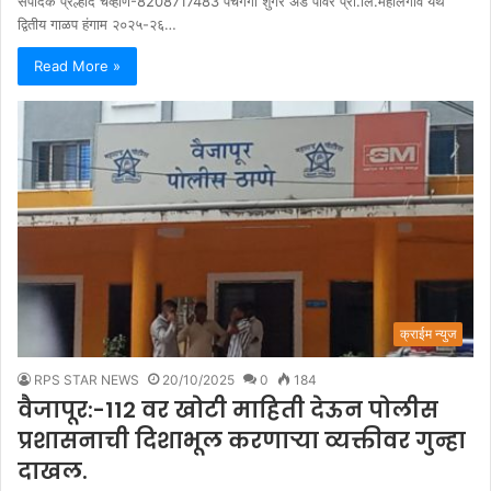
संपादक प्रल्हाद चव्हाण-8208717483 पंचगंगा शुगर अँड पॉवर प्रा.लि.महालगाव येथे
द्वितीय गाळप हंगाम २०२५-२६…
Read More »
क्राईम न्युज
RPS STAR NEWS
20/10/2025
0
184
वैजापूर:-112 वर खोटी माहिती देऊन पोलीस
प्रशासनाची दिशाभूल करणाऱ्या व्यक्तीवर गुन्हा
दाखल.