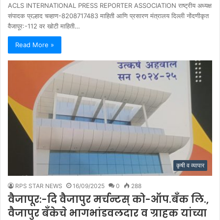
ACLS INTERNATIONAL PRESS REPORTER ASSOCIATION राष्ट्रीय अध्यक्ष
संपादक प्रल्हाद चव्हाण-8208717483 माहिती आणि प्रसारण मंत्रालय दिल्ली नोंदणीकृत
वैजापूर:-112 वर खोटी माहिती…
Read More »
कृषी व व्यापार
RPS STAR NEWS
16/09/2025
0
288
वैजापूर:-दि वैजापुर मर्चन्टस् को-ऑप.बँक लि.,
वैजापुर बँकेचे भागभांडवलदार व ग्राहक यांच्या