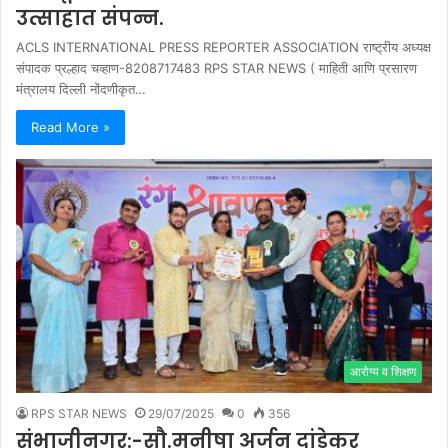
उत्साहात संपन्न.
ACLS INTERNATIONAL PRESS REPORTER ASSOCIATION राष्ट्रीय अध्यक्ष
संपादक प्रल्हाद चव्हाण-8208717483 RPS STAR NEWS ( माहिती आणि प्रसारण
मंत्रालय दिल्ली नोंदणीकृत…
Read More »
आरोग्य व शिक्षण
RPS STAR NEWS
29/07/2025
0
356
संभाजीनगर:-सौ.मनीषा अर्जुन दांडेकर