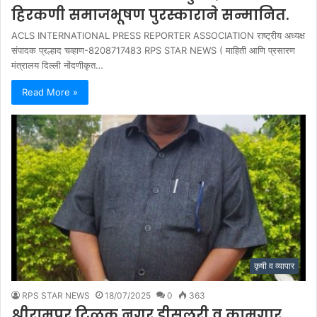
हिरकणी समाजभूषण पुरस्काराने सन्मानित.
ACLS INTERNATIONAL PRESS REPORTER ASSOCIATION राष्ट्रीय अध्यक्ष
संपादक प्रल्हाद चव्हाण-8208717483 RPS STAR NEWS ( माहिती आणि प्रसारण
मंत्रालय दिल्ली नोंदणीकृत…
Read More »
कृषी व व्यापार
RPS STAR NEWS
18/07/2025
0
363
श्रीरामपूर टिळक नगर डीसलरी व कामगार