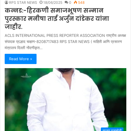
RPS STAR NEWS
18/06/2025
0
548
कन्नड:-हिरकणी समाजभूषण सन्मान
पुरस्कार मनीषा ताई अर्जुन दांडेकर यांना
जाहीर.
ACLS INTERNATIONAL PRESS REPORTER ASSOCIATION राष्ट्रीय अध्यक्ष
संपादक प्रल्हाद चव्हाण-8208717483 RPS STAR NEWS ( माहिती आणि प्रसारण
मंत्रालय दिल्ली नोंदणीकृत…
Read More »
ताज्या घडामोडी