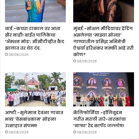
वाई:-कचरा टाकाल तर आता
मुंबई:-सोशल मीडियावर ट्रेंडिंग
खैर नाही! वाईत पालिकेचा
असलेल्या ‘माझ्या सोन्या’
‘ॲक्शन मोड’; सीसीटीव्हीत कैद
गाण्यातील प्रसिद्ध अभिनेत्री
झालात तर थेट दंड.
ऐश्वर्या हरिशंकर नक्की आहे तरी
कोण?
08/08/2026
08/08/2026
आष्टी:-सुलेमान देवळा गावात
कॅलिफोर्निया:-हॉलिवूडन
भव्य ‘वेसबांधकाम’ सोहळा
गरीत मराठी तारे-तारकांचा
उत्साहात संपन्न!
‘नाफा’ रेड कार्पेट जल्लोष!
08/08/2026
08/08/2026