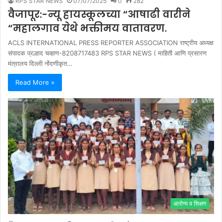
RPS STAR NEWS
07/07/2025
0
282
वैजापूर:-न्यू हायस्कूलच्या “आषाढी वारीने
“महा‌लगाव‌ येथे भक्तीमय वातावरण.
ACLS INTERNATIONAL PRESS REPORTER ASSOCIATION राष्ट्रीय अध्यक्ष
संपादक प्रल्हाद चव्हाण-8208717483 RPS STAR NEWS ( माहिती आणि प्रसारण
मंत्रालय दिल्ली नोंदणीकृत…
Read More »
आरोग्य व शिक्षण