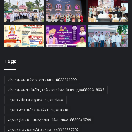
Tags
ज्येष्ठ पत्रकार अजित जगताप सातारा:-9922241299
ज्येष्ठ पत्रकार प्रा.दिलीप पुस्तके सातारा जिल्हा विभाग प्रमुख:9890318605
पत्रकार आदिनाथ कडू राहता तालुका संघटक
पत्रकार उत्तम भालेराव महाबळेश्वर तालुका अध्यक्ष
पत्रकार कुंदा भोपी महाराष्ट्र राज्य महिला उपाध्यक्ष:8689946799
पत्रकार बाळासाहेब सरोदे छ.संभाजीनगर:9022552792