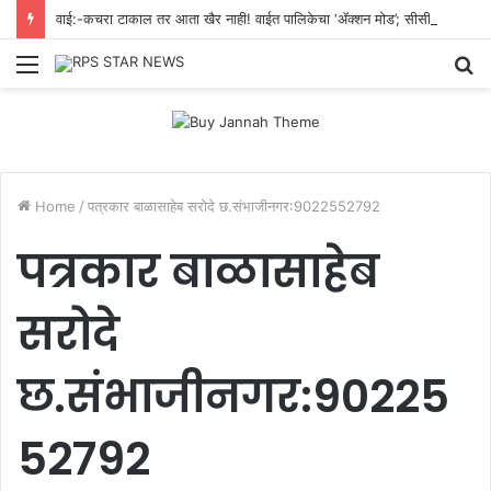
वाई:-कचरा टाकाल तर आता खैर नाही! वाईत पालिकेचा ‘ॲक्शन मोड’; सीसीटीव्हीत कैद झालात तर थेट दंड.
Menu
S
fo
Home
/
पत्रकार बाळासाहेब सरोदे छ.संभाजीनगर:9022552792
पत्रकार बाळासाहेब
सरोदे
छ.संभाजीनगर:90225
52792