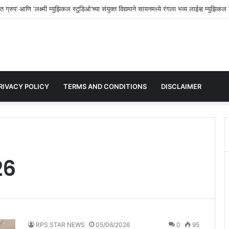
े श्री संत माऊली ज्ञानेश्वर महाराज अखंड हरिनाम सप्ताहाचे आयोजन; भक्तिमय वातावरणाची निर्मिती.
RIVACY POLICY
TERMS AND CONDITIONS
DISCLAIMER
26
RPS STAR NEWS
05/06/2026
0
95