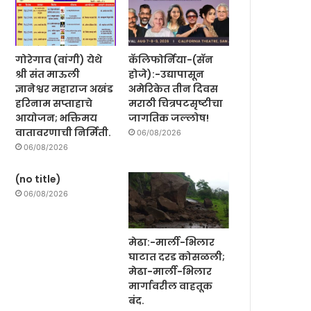
गोरेगाव (वांगी) येथे
कॅलिफोर्निया-(सॅन
श्री संत माऊली
होजे):-उद्यापासून
ज्ञानेश्वर महाराज अखंड
अमेरिकेत तीन दिवस
हरिनाम सप्ताहाचे
मराठी चित्रपटसृष्टीचा
आयोजन; भक्तिमय
जागतिक जल्लोष!
वातावरणाची निर्मिती.
06/08/2026
06/08/2026
(no title)
06/08/2026
मेढा:-मार्ली-भिलार
घाटात दरड कोसळली;
मेढा-मार्ली-भिलार
मार्गावरील वाहतूक
बंद.