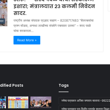
इशारा; मंत्रालयात २३ कलमी निवेदन
सादर.
राष्ट्रीय अध्यक्ष संपादक प्रल्हाद चव्हाण – 8208717483 “शेतरस्त्यांचा
ापार
प्रश्न सोडवा, अन्यथा लाखोंच्या संख्येने रस्त्यावर उतरू!” – शरद पवळे
यांचा सरकारला…
Read More »
dified Posts
Tags
ज्येष्ठ पत्रकार अजित जगताप सातारा:-992
ज्येष्ठ पत्रकार प्रा.दिलीप पुस्तके सातारा जिल्ह