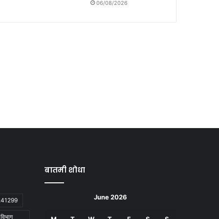
06/08/2026
बातमी शोधा
June 2026
2241299
ा विभाग
M
T
W
T
F
S
S