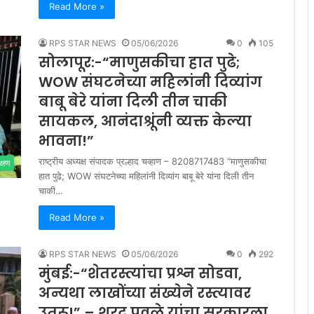
Read More »
RPS STAR NEWS
05/06/2026
0
105
सोलापूर:-“माणुसकीचा हात पुढे;
WOW संघटनेच्या महिलांनी दिव्यांग
बाबू बेरे यांना दिली तीन चाकी
सायकल, आनंदाश्रूंनी व्यक्त केल्या
भावना!”
राष्ट्रीय अध्यक्ष संपादक प्रल्हाद चव्हाण – 8208717483 “माणुसकीचा
क्षण
हात पुढे; WOW संघटनेच्या महिलांनी दिव्यांग बाबू बेरे यांना दिली तीन
चाकी…
Read More »
RPS STAR NEWS
05/06/2026
0
292
मुंबई:-“शेतरस्त्यांचा प्रश्न सोडवा,
अन्यथा लाखोंच्या संख्येने रस्त्यावर
उतरू!” – शरद पवळे यांचा सरकारला