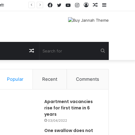
Facebook
Twitter
YouTube
Instagram
Log
Random
Sidebar
In
Article
Random
Search
Article
for
Popular
Recent
Comments
Apartment vacancies
rise for first time in 6
years
03/04/2022
One swallow does not