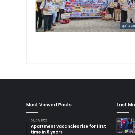
कृषी व व्य
Most Viewed Posts
Last Mo
03/04/2022
Apartment vacancies rise for first
time in 6 years