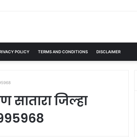
े श्री संत माऊली ज्ञानेश्वर महाराज अखंड हरिनाम सप्ताहाचे आयोजन; भक्तिमय वातावरणाची निर्मिती.
RIVACY POLICY
TERMS AND CONDITIONS
DISCLAIMER
3995968
ाण सातारा जिल्हा
03995968