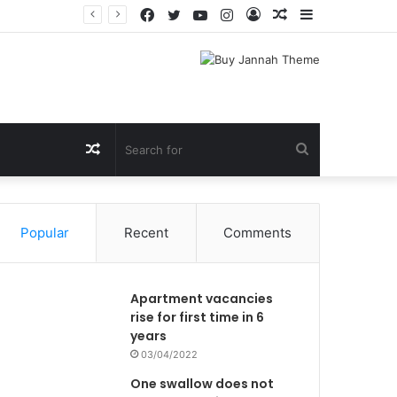
Facebook
Twitter
YouTube
Instagram
Log
Random
Sidebar
In
Article
Random
Search
Article
for
Popular
Recent
Comments
Apartment vacancies
rise for first time in 6
years
03/04/2022
One swallow does not