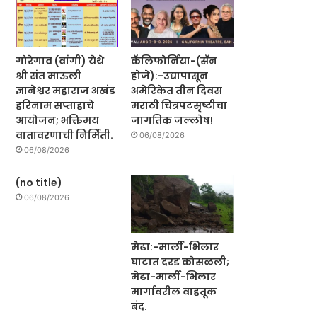
गोरेगाव (वांगी) येथे
कॅलिफोर्निया-(सॅन
श्री संत माऊली
होजे):-उद्यापासून
ज्ञानेश्वर महाराज अखंड
अमेरिकेत तीन दिवस
हरिनाम सप्ताहाचे
मराठी चित्रपटसृष्टीचा
आयोजन; भक्तिमय
जागतिक जल्लोष!
वातावरणाची निर्मिती.
06/08/2026
06/08/2026
(no title)
06/08/2026
मेढा:-मार्ली-भिलार
घाटात दरड कोसळली;
मेढा-मार्ली-भिलार
मार्गावरील वाहतूक
बंद.