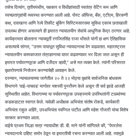
तसेच दिव्यांग, तृतीयपंथीय, पक्षकार व विधीज्ञांसाठी स्वतंत्र वेटिंग रूम आणि
स्वच्छतागृहांची व्यवस्था करण्यात आली आहे. पोस्ट ऑफिस, बँक, एटीएम, हिरकणी
कक्ष, दवाखाना आणि रेल्वे तिकीट बुकिंग सिस्टिमसारख्या सुविधा एकाच छताखाली
उपलब्ध होणार असल्याने ही इमारत न्यायालयीन सेवांचे आधुनिक केंद्र ठरणार आहे.
कार्यक्रमात बोलताना न्यायमूर्ती रणजितसिंह राजा भोंसले यांनी हा क्षण ऐतिहासिक
असल्याचे सांगत, “उत्तम पायाभूत सुविधा न्यायदानाचा वेग वाढवतात. महाराष्ट्रात
न्यायालयीन कामकाजात तंत्रज्ञानाचा वापर वाढवण्यावर भर दिला जात असून ही
इमारत पर्यावरणपूरक आणि दर्जेदार व्हावी,” असे मत व्यक्त केले. त्यांनी परिसरात
वृक्षारोपणाचे नियोजन करण्याचेही आवाहन केले.
दरम्यान, न्यायालयाच्या जागेतील २० ते २२ मोठ्या वृक्षांचे सार्वजनिक बांधकाम
विभागाने ‘वाई-पाचवड’ मार्गावर यशस्वी पुनर्रोपण केले असून ती सर्व झाडे आजही
सुस्थितीत आहेत. विभागाच्या या पर्यावरणपूरक उपक्रमाचे उपस्थितांनी टाळ्यांच्या
कडकडाटात स्वागत केले. यावेळी अधीक्षक अभियंता संतोष रोकडे, कार्यकारी
अभियंता राहुल अहिरे, उपअभियंता स्वप्निल पाटील आणि महेश गोंजारी यांचा विशेष
सत्कार करण्यात आला.
वाईचे प्रथम जिल्हा सत्र न्यायाधीश डी. बी. माने यांनी सांगितले की, “पेपरलेस
न्यायदानाचे उद्दिष्ट समोर ठेवून या इमारतीची रचना करण्यात आली आहे. त्यामुळे