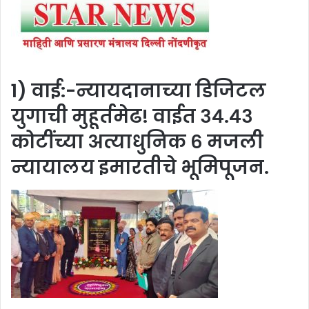
1) वाई:-न्यायदानाच्या डिजिटल
युगाची मुहूर्तमेढ! वाईत ३४.४३
कोटींच्या अत्याधुनिक ६ मजली
न्यायालय इमारतीचे भूमिपूजन.