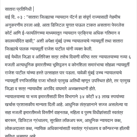
सातारा प्रतिनिधी |
वाई दि. ०३ : “सातारा जिल्ह्याचा न्यायदान पॅटर्न हा संपूर्ण राज्यासाठी नेहमीच
अनुकरणीय ठरला आहे. आता डिजिटल युगात पाऊल टाकत असताना पेपरलेस
कोर्ट आणि ई-फायलिंगच्या माध्यमातून न्यायदान प्रक्रिया अधिक गतिमान व
कालमर्यादित व्हावी,” अशी अपेक्षा मुंबई उच्च न्यायालयाचे न्यायमूर्ती तथा सातारा
जिल्ह्याचे पालक न्यायमूर्ती राजेश पाटील यांनी व्यक्त केली.
वाई येथील जिल्हा व अतिरिक्त सत्र तसेच दिवाणी वरिष्ठ स्तर न्यायालयाच्या नव्या ६
मजली अत्याधुनिक इमारतीच्या भूमिपूजन व कोनशिला समारंभाचा सोहळा न्यायमूर्ती
राजेश पाटील यांच्या हस्ते उत्साहात पार पडला. यावेळी मुंबई उच्च न्यायालयाचे
न्यायमूर्ती रणजितसिंह राजा भोंसले प्रमुख अतिथी म्हणून उपस्थित होते, तर प्रमुख
जिल्हा व सत्र न्यायाधीश अरविंद वाघमारे अध्यक्षस्थानी होते.
न्यायालयाच्या या भव्य इमारतीसाठी वित्त विभागाने ३४ कोटी ४३ लाख रुपयांच्या
खर्चास प्रशासकीय मान्यता दिली आहे. आधुनिक तंत्रज्ञानाने सज्ज असलेल्या या
सहा मजली इमारतीमध्ये विस्तीर्ण वाहनतळ, महिला व पुरुष विधीज्ञांसाठी स्वतंत्र
बाररूम, डिजिटल ग्रंथालय, सुरक्षित लॉकअप रूम, आधुनिक न्यायदान कक्ष,
लोकअदालत कक्ष, न्यायिक अधिकाऱ्यांसाठी स्वतंत्र ग्रंथालय व कॉन्फरन्स हॉलची
सुविधा असणार आहे.