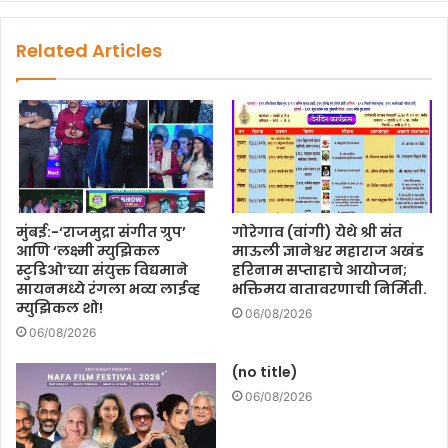
Related Articles
मुंबई:-‘राजमुद्रा संगीत ग्रुप’
गोरेगाव (वांगी) येथे श्री संत
आणि ‘लक्ष्मी म्युझिकल
माऊली ज्ञानेश्वर महाराज अखंड
स्टुडिओ’च्या संयुक्त विद्यमाने
हरिनाम सप्ताहाचे आयोजन;
सायनमध्ये रंगला भव्य लाईव्ह
भक्तिमय वातावरणाची निर्मिती.
म्युझिकल शो!
06/08/2026
06/08/2026
(no title)
06/08/2026