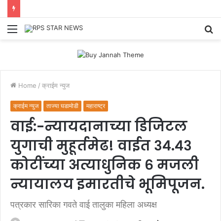
Menu
S
fo
Home
/
क्राईम न्युज
क्राईम न्युज
ताज्या घडामोडी
महाराष्ट्र
वाई:-न्यायदानाच्या डिजिटल
युगाची मुहूर्तमेढ! वाईत ३४.४३
कोटींच्या अत्याधुनिक ६ मजली
न्यायालय इमारतीचे भूमिपूजन.
पत्रकार सारिका गवते वाई तालुका महिला अध्यक्ष