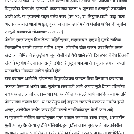
भरण्यासाठी गावोगावी फिरून खेळ करणाऱ्या डोंबारी समाजातील अवघ्या १० वर्षांच्या
चिमुरडीचा विनयभंग झाल्याची धक्कादायक घटना १ जूनच्या मध्यरात्री उघडकीस
आली आहे. या प्रकरणी राहुल वसंत पवार (वय २२, रा. सिद्धनाथवाडी, वाई) याला
अटक करण्यात आली असून, गुन्ह्याचा तपास उपविभागीय पोलीस अधिकारी सुनील
साळुंखे यांच्याकडे सोपवण्यात आला आहे.
पोलीस सूत्रांकडून मिळालेल्या माहितीनुसार, तक्रारदार कुटुंब हे मूळचे नाशिक
जिल्ह्यातील रापली वडगाव येथील असून, डोंबारीचे खेळ करून उदरनिर्वाह करते.
खेळाच्या निमित्ताने हे कुटुंब १ जून रोजी वाई येथे आले होते. दिवसभर विविध ठिकाणी
खेळांचे प्रयोग केल्यानंतर रात्री उशिरा हे कुटुंब आपल्या तीन मुलांसह महागणपती
घाटावरील मोकळ्या जागेत झोपले होते.
याच दरम्यान आरोपीने झोपलेल्या चिमुरडीजवळ जाऊन तिचा विनयभंग करण्याचा
प्रयत्न केल्याचा आरोप आहे. मुलीच्या हालचाली आणि आवाजामुळे तिच्या वडिलांना
संशय आला. त्यांनी तात्काळ धाव घेत आरोपीला पकडले आणि नागरिकांच्या मदतीने
पोलिसांच्या ताब्यात दिले. या घटनेमुळे वाई शहरात संतापाचे वातावरण निर्माण झाले
असून, आरोपीवर कठोर कारवाईची मागणी नागरिकांकडून केली जात आहे.
या प्रकरणी संबंधित कायद्यांनुसार गुन्हा दाखल करण्यात आला असून, अल्पवयीन
मुलीच्या सुरक्षिततेच्या दृष्टीने पोलिसांकडून पुढील तपास सुरू आहे. बालकांवरील
अत्याचाराच्या घटनांविरोधात कठोर भूमिका घेण्याची गरज पुन्हा एकदा अधोरेखित