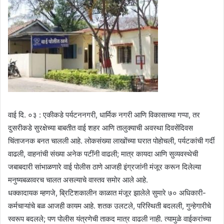
वाई दि. ०३ : एकीकडे पर्यटननगरी, धार्मिक नगरी आणि विकासाच्या गप्पा, तर
दुसरीकडे सुरक्षेच्या बाबतीत वाई शहर आणि तालुक्याची अवस्था दिवसेंदिवस
चिंताजनक बनत चालली आहे. लोकसंख्या लाखोंच्या घरात पोहोचली, पर्यटकांची गर्दी
वाढली, वाहनांची संख्या अनेक पटींनी वाढली; मात्र कायदा आणि सुव्यवस्थेची
जबाबदारी सांभाळणारे वाई पोलीस ठाणे आजही इंग्रजांनी मंजूर करून दिलेल्या
मनुष्यबळावरच चालत असल्याचे वास्तव समोर आले आहे.
धक्कादायक म्हणजे, ब्रिटिशकालीन काळात मंजूर झालेले सुमारे ७० अधिकारी-
कर्मचाऱ्यांचे बळ आजही कायम आहे. शतक उलटले, परिस्थिती बदलली, गुन्हेगारीचे
स्वरूप बदलले; पण पोलीस यंत्रणेची ताकद मात्र वाढली नाही. त्यामुळे वाईकरांच्या