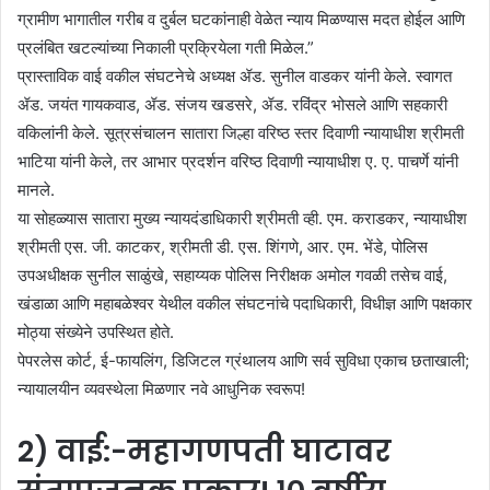
ग्रामीण भागातील गरीब व दुर्बल घटकांनाही वेळेत न्याय मिळण्यास मदत होईल आणि
प्रलंबित खटल्यांच्या निकाली प्रक्रियेला गती मिळेल.”
प्रास्ताविक वाई वकील संघटनेचे अध्यक्ष ॲड. सुनील वाडकर यांनी केले. स्वागत
ॲड. जयंत गायकवाड, ॲड. संजय खडसरे, ॲड. रविंद्र भोसले आणि सहकारी
वकिलांनी केले. सूत्रसंचालन सातारा जिल्हा वरिष्ठ स्तर दिवाणी न्यायाधीश श्रीमती
भाटिया यांनी केले, तर आभार प्रदर्शन वरिष्ठ दिवाणी न्यायाधीश ए. ए. पाचर्णे यांनी
मानले.
या सोहळ्यास सातारा मुख्य न्यायदंडाधिकारी श्रीमती व्ही. एम. कराडकर, न्यायाधीश
श्रीमती एस. जी. काटकर, श्रीमती डी. एस. शिंगणे, आर. एम. भेंडे, पोलिस
उपअधीक्षक सुनील साळुंखे, सहाय्यक पोलिस निरीक्षक अमोल गवळी तसेच वाई,
खंडाळा आणि महाबळेश्वर येथील वकील संघटनांचे पदाधिकारी, विधीज्ञ आणि पक्षकार
मोठ्या संख्येने उपस्थित होते.
पेपरलेस कोर्ट, ई-फायलिंग, डिजिटल ग्रंथालय आणि सर्व सुविधा एकाच छताखाली;
न्यायालयीन व्यवस्थेला मिळणार नवे आधुनिक स्वरूप!
2) वाई:-महागणपती घाटावर