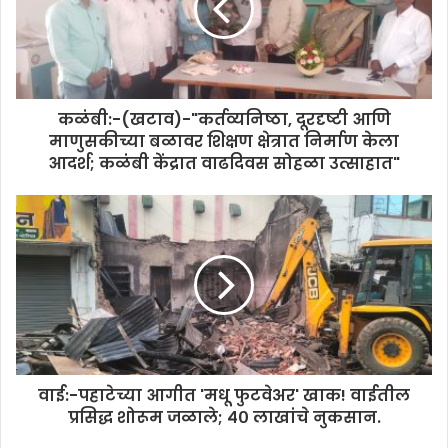
कळंबी:-(खटाव)-"कर्तव्यनिष्ठा, दूरदृष्टी आणि
माणुसकीच्या बळावर शिक्षण क्षेत्रात निर्माण केला
आदर्श; कळंबी केंद्रात वाढदिवस सोहळा उत्साहात"
वाई:-पहाटेच्या आगीत 'मधू फुटवेअर' खाक! वाईतील
प्रसिद्ध शोरूम जळाले; ४० लाखांचे नुकसान.