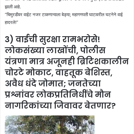
झाली आहे.
“चिमुरडीवर वाईट नजर टाकणाऱ्याला बेड्या; महागणपती घाटावरील घटनेने वाई
हादरले!”
3) वाईची सुरक्षा रामभरोसे!
लोकसंख्या लाखोंची, पोलीस
यंत्रणा मात्र अजूनही ब्रिटिशकालीन
चोरटे मोकाट, वाहतूक बेशिस्त,
अवैध धंदे जोमात; जनतेच्या
प्रश्नांवर लोकप्रतिनिधींचे मौन
नागरिकांच्या जिवावर बेतणार?